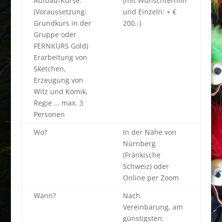
Aufbau-Kurse:
(mit Wunschtermin
(Voraussetzung:
und Einzeln: + €
Grundkurs in der
200.-)
Gruppe oder
FERNKURS Gold)
Erarbeitung von
Sketchen,
Erzeugung von
Witz und Komik,
Regie … max. 3
Personen
Wo?
In der Nähe von
Nürnberg
(Fränkische
Schweiz) oder
Online per Zoom
Wann?
Nach
Vereinbarung, am
günstigsten: