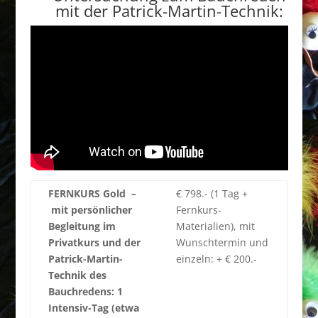
mit der Patrick-Martin-Technik:
FERNKURS Gold –
€ 798.- (1 Tag +
mit persönlicher
Fernkurs-
Begleitung im
Materialien), mit
Privatkurs und der
Wunschtermin und
Patrick-Martin-
einzeln: + € 200.-
Technik des
Bauchredens: 1
Intensiv-Tag (etwa